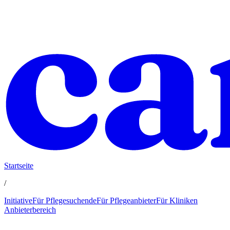
Startseite
/
Initiative
Für Pflegesuchende
Für Pflegeanbieter
Für Kliniken
Anbieterbereich