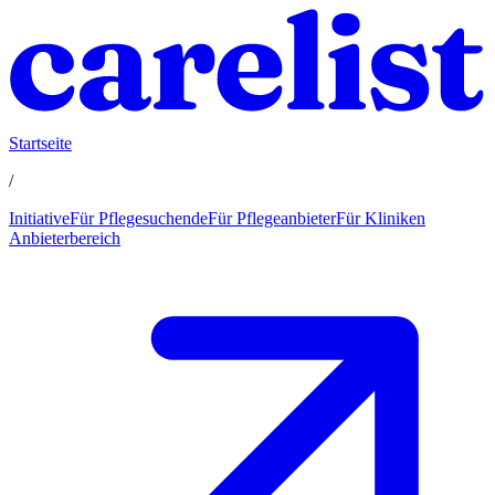
Startseite
/
Initiative
Für Pflegesuchende
Für Pflegeanbieter
Für Kliniken
Anbieterbereich