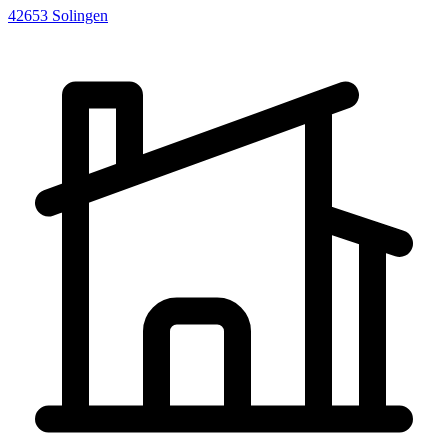
42653
Solingen