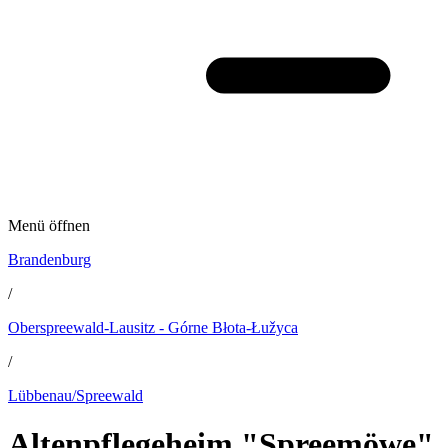
Menü öffnen
Brandenburg
/
Oberspreewald-Lausitz - Górne Błota-Łužyca
/
Lübbenau/Spreewald
Altenpflegeheim "Spreemöwe"