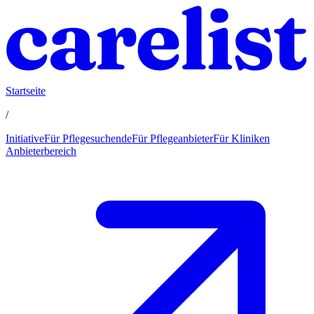
Startseite
/
Initiative
Für Pflegesuchende
Für Pflegeanbieter
Für Kliniken
Anbieterbereich