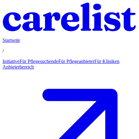
Startseite
/
Initiative
Für Pflegesuchende
Für Pflegeanbieter
Für Kliniken
Anbieterbereich