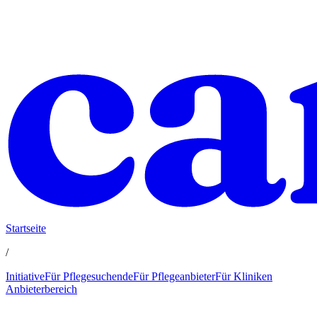
Startseite
/
Initiative
Für Pflegesuchende
Für Pflegeanbieter
Für Kliniken
Anbieterbereich