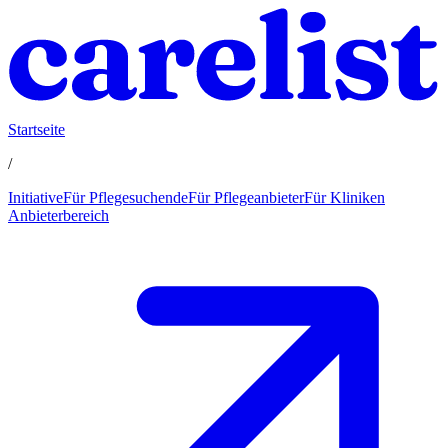
Startseite
/
Initiative
Für Pflegesuchende
Für Pflegeanbieter
Für Kliniken
Anbieterbereich