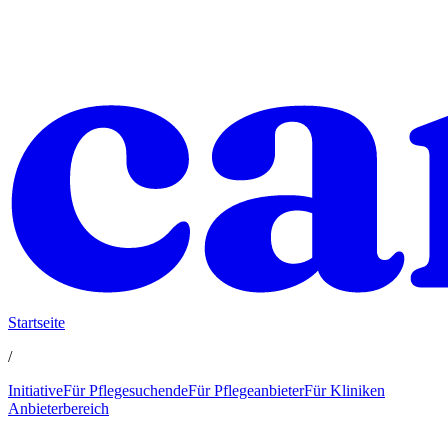
Startseite
/
Initiative
Für Pflegesuchende
Für Pflegeanbieter
Für Kliniken
Anbieterbereich