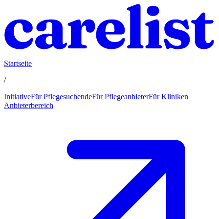
Startseite
/
Initiative
Für Pflegesuchende
Für Pflegeanbieter
Für Kliniken
Anbieterbereich