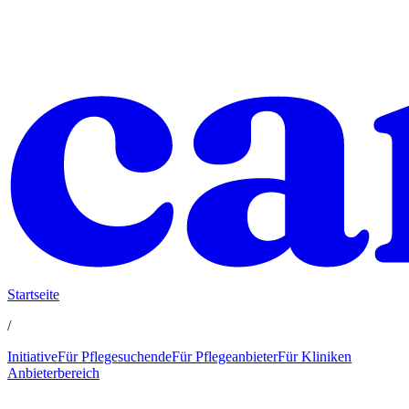
Startseite
/
Initiative
Für Pflegesuchende
Für Pflegeanbieter
Für Kliniken
Anbieterbereich