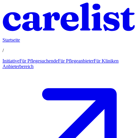
Startseite
/
Initiative
Für Pflegesuchende
Für Pflegeanbieter
Für Kliniken
Anbieterbereich