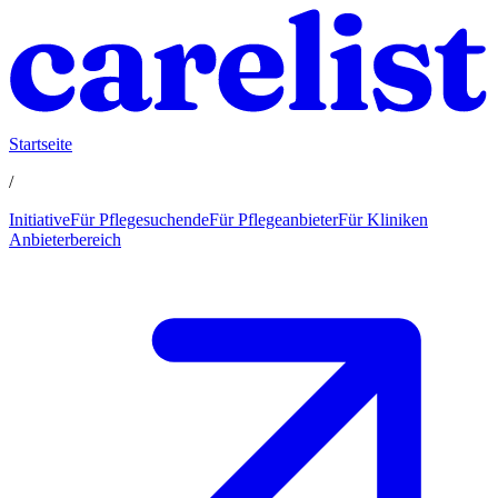
Startseite
/
Initiative
Für Pflegesuchende
Für Pflegeanbieter
Für Kliniken
Anbieterbereich