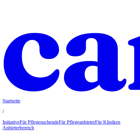
Startseite
/
Initiative
Für Pflegesuchende
Für Pflegeanbieter
Für Kliniken
Anbieterbereich