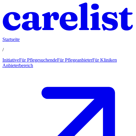
Startseite
/
Initiative
Für Pflegesuchende
Für Pflegeanbieter
Für Kliniken
Anbieterbereich