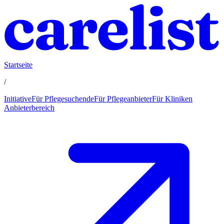
Startseite
/
Initiative
Für Pflegesuchende
Für Pflegeanbieter
Für Kliniken
Anbieterbereich