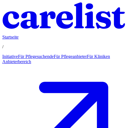
Startseite
/
Initiative
Für Pflegesuchende
Für Pflegeanbieter
Für Kliniken
Anbieterbereich