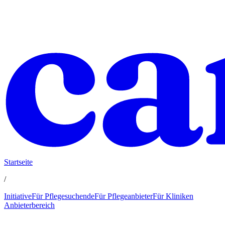
Startseite
/
Initiative
Für Pflegesuchende
Für Pflegeanbieter
Für Kliniken
Anbieterbereich