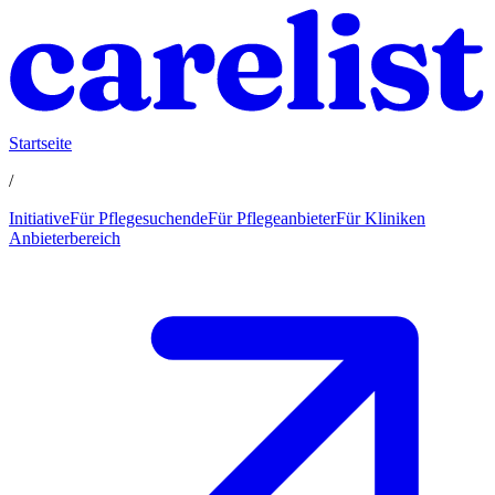
Startseite
/
Initiative
Für Pflegesuchende
Für Pflegeanbieter
Für Kliniken
Anbieterbereich