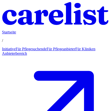
Startseite
/
Initiative
Für Pflegesuchende
Für Pflegeanbieter
Für Kliniken
Anbieterbereich