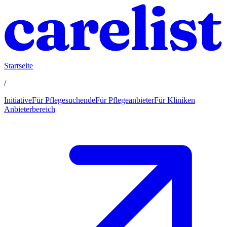
Startseite
/
Initiative
Für Pflegesuchende
Für Pflegeanbieter
Für Kliniken
Anbieterbereich