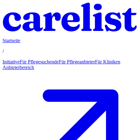
Startseite
/
Initiative
Für Pflegesuchende
Für Pflegeanbieter
Für Kliniken
Anbieterbereich