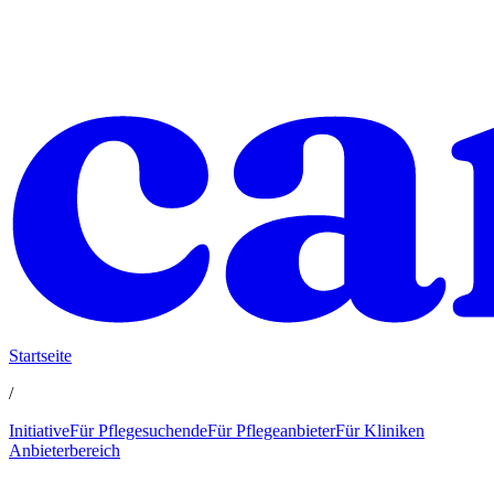
Startseite
/
Initiative
Für Pflegesuchende
Für Pflegeanbieter
Für Kliniken
Anbieterbereich