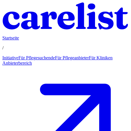
Startseite
/
Initiative
Für Pflegesuchende
Für Pflegeanbieter
Für Kliniken
Anbieterbereich