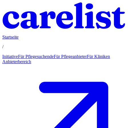
Startseite
/
Initiative
Für Pflegesuchende
Für Pflegeanbieter
Für Kliniken
Anbieterbereich