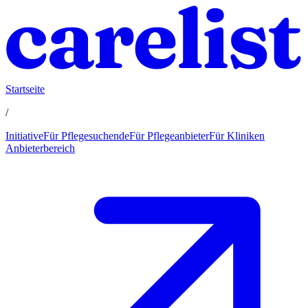
Startseite
/
Initiative
Für Pflegesuchende
Für Pflegeanbieter
Für Kliniken
Anbieterbereich