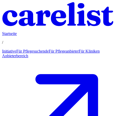
Startseite
/
Initiative
Für Pflegesuchende
Für Pflegeanbieter
Für Kliniken
Anbieterbereich