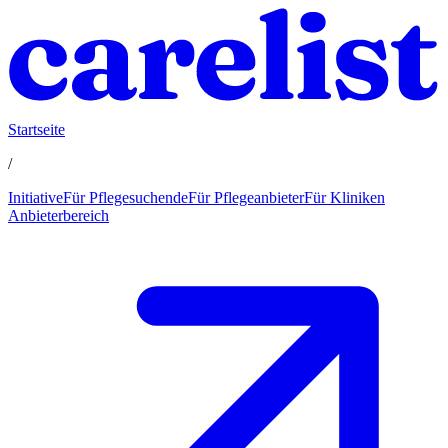
Startseite
/
Initiative
Für Pflegesuchende
Für Pflegeanbieter
Für Kliniken
Anbieterbereich