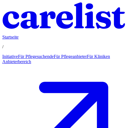
Startseite
/
Initiative
Für Pflegesuchende
Für Pflegeanbieter
Für Kliniken
Anbieterbereich