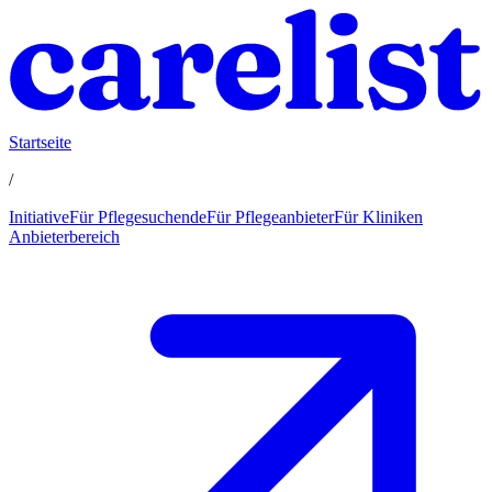
Startseite
/
Initiative
Für Pflegesuchende
Für Pflegeanbieter
Für Kliniken
Anbieterbereich