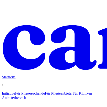
Startseite
/
Initiative
Für Pflegesuchende
Für Pflegeanbieter
Für Kliniken
Anbieterbereich