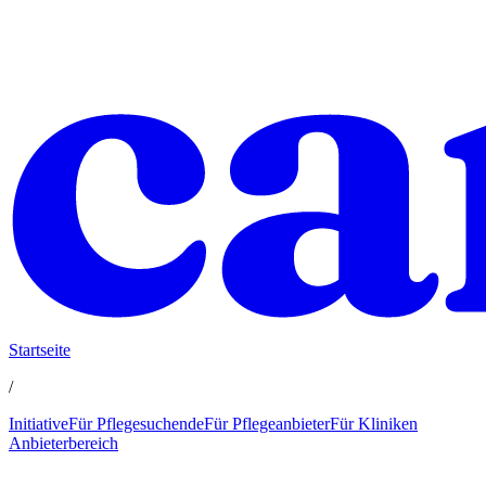
Startseite
/
Initiative
Für Pflegesuchende
Für Pflegeanbieter
Für Kliniken
Anbieterbereich