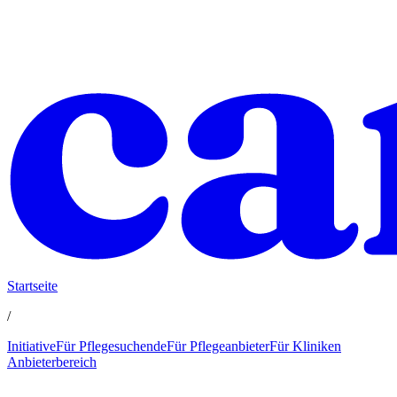
Startseite
/
Initiative
Für Pflegesuchende
Für Pflegeanbieter
Für Kliniken
Anbieterbereich