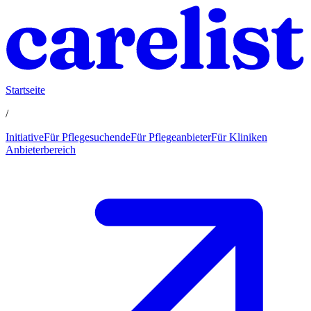
Startseite
/
Initiative
Für Pflegesuchende
Für Pflegeanbieter
Für Kliniken
Anbieterbereich