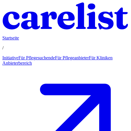
Startseite
/
Initiative
Für Pflegesuchende
Für Pflegeanbieter
Für Kliniken
Anbieterbereich