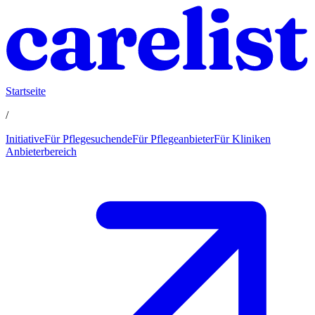
Startseite
/
Initiative
Für Pflegesuchende
Für Pflegeanbieter
Für Kliniken
Anbieterbereich