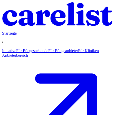
Startseite
/
Initiative
Für Pflegesuchende
Für Pflegeanbieter
Für Kliniken
Anbieterbereich