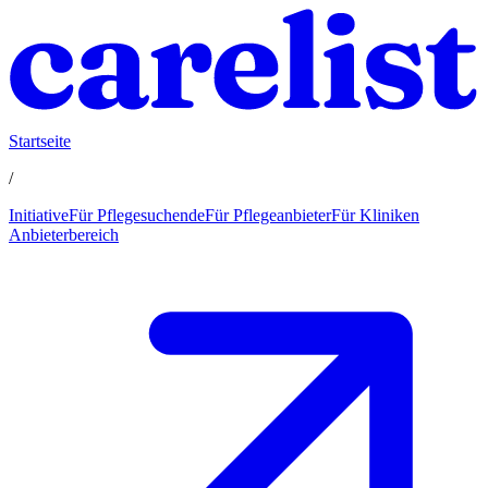
Startseite
/
Initiative
Für Pflegesuchende
Für Pflegeanbieter
Für Kliniken
Anbieterbereich