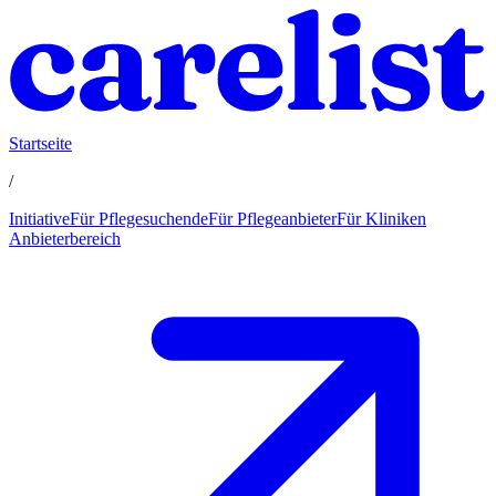
Startseite
/
Initiative
Für Pflegesuchende
Für Pflegeanbieter
Für Kliniken
Anbieterbereich