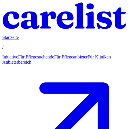
Startseite
/
Initiative
Für Pflegesuchende
Für Pflegeanbieter
Für Kliniken
Anbieterbereich