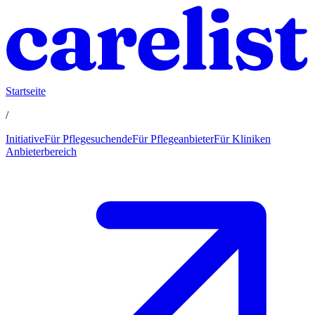
Startseite
/
Initiative
Für Pflegesuchende
Für Pflegeanbieter
Für Kliniken
Anbieterbereich