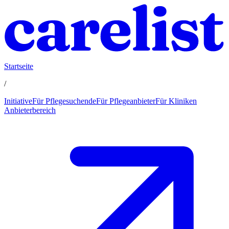
Startseite
/
Initiative
Für Pflegesuchende
Für Pflegeanbieter
Für Kliniken
Anbieterbereich