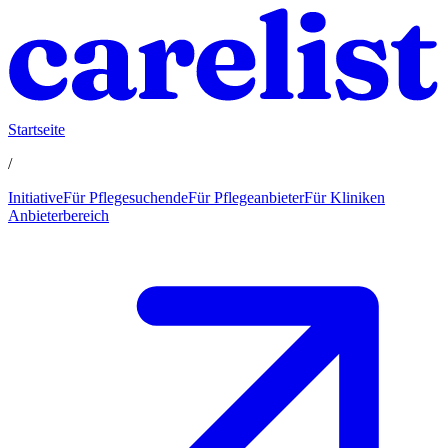
Startseite
/
Initiative
Für Pflegesuchende
Für Pflegeanbieter
Für Kliniken
Anbieterbereich