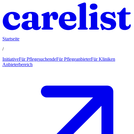
Startseite
/
Initiative
Für Pflegesuchende
Für Pflegeanbieter
Für Kliniken
Anbieterbereich