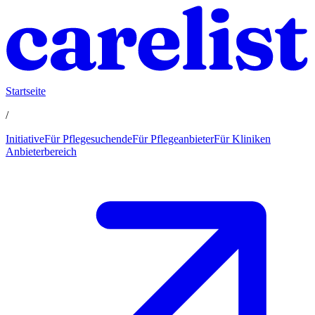
Startseite
/
Initiative
Für Pflegesuchende
Für Pflegeanbieter
Für Kliniken
Anbieterbereich