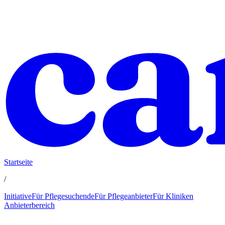
Startseite
/
Initiative
Für Pflegesuchende
Für Pflegeanbieter
Für Kliniken
Anbieterbereich