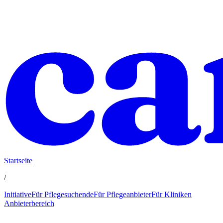
Startseite
/
Initiative
Für Pflegesuchende
Für Pflegeanbieter
Für Kliniken
Anbieterbereich