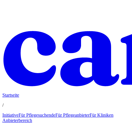
Startseite
/
Initiative
Für Pflegesuchende
Für Pflegeanbieter
Für Kliniken
Anbieterbereich