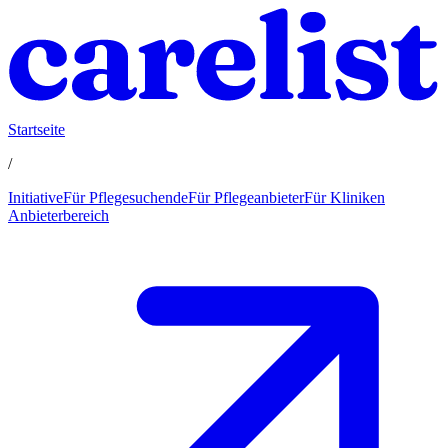
Startseite
/
Initiative
Für Pflegesuchende
Für Pflegeanbieter
Für Kliniken
Anbieterbereich