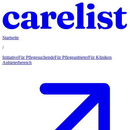
Startseite
/
Initiative
Für Pflegesuchende
Für Pflegeanbieter
Für Kliniken
Anbieterbereich