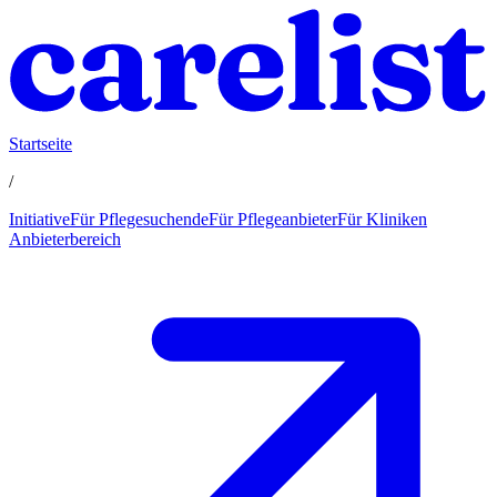
Startseite
/
Initiative
Für Pflegesuchende
Für Pflegeanbieter
Für Kliniken
Anbieterbereich