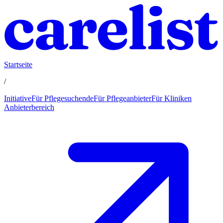
Startseite
/
Initiative
Für Pflegesuchende
Für Pflegeanbieter
Für Kliniken
Anbieterbereich